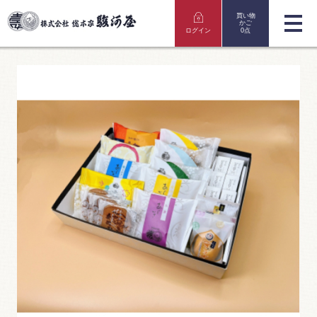
買い物
かご
ログイン
0点