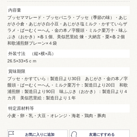
内容量
ブッセママレード・ブッセバニラ・ブッセ（季節の味）・あじ
がさ小倉・あじがさ白小豆・あじがさ塩ミルク・かすていらザ
ラメ・ばーむくーへん・金の本ノ字饅頭・ミルク栗万十・味ふ
ぶき（おかき）×各１個、美似芭里絵 煉・大納言・栗×各２個
和歌浦煎餅プレーン×４袋
外装寸法 （縦×横×高）
26.5×33×5ｃｍ
賞味期限
ブッセ・かすていら：製造日より30日 あじがさ・金の本ノ字
饅頭・ばーむくーへん・ミルク栗万十：製造日より20日 和歌
浦煎餅：製造日より90日 味ふぶき（おかき）：製造日より４
カ月 美似芭里絵：製造日より１年
特定原材料等
小麦・卵・乳・大豆・オレンジ・海老・鶏肉・豚肉
お気に入りに追加
友達にすすめる