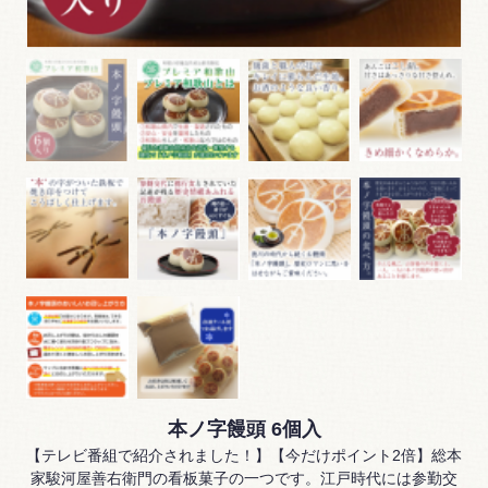
本ノ字饅頭 6個入
【テレビ番組で紹介されました！】【今だけポイント2倍】総本
家駿河屋善右衛門の看板菓子の一つです。江戸時代には参勤交