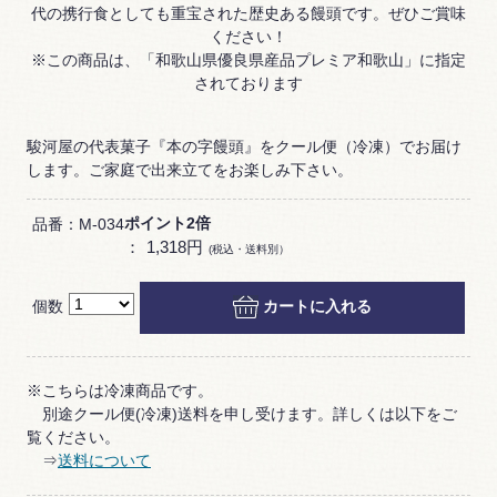
代の携行食としても重宝された歴史ある饅頭です。ぜひご賞味
ください！
※この商品は、「和歌山県優良県産品プレミア和歌山」に指定
されております
駿河屋の代表菓子『本の字饅頭』をクール便（冷凍）でお届け
します。ご家庭で出来立てをお楽しみ下さい。
ポイント2倍
品番：M-034
：
1,318円
(税込・送料別）
個数
カートに入れる
※こちらは冷凍商品です。
別途クール便(冷凍)送料を申し受けます。詳しくは以下をご
覧ください。
⇒
送料について