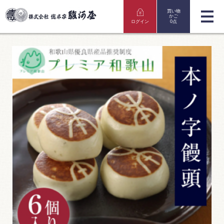
買い物
かご
ログイン
0点