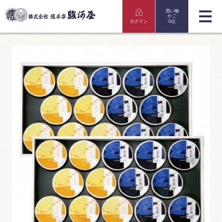
買い物
かご
ログイン
0点