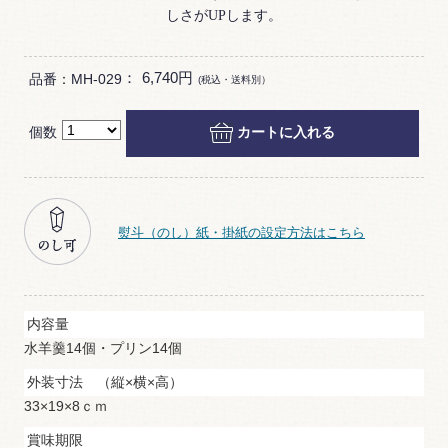
しさがUPします。
：
6,740円
品番：MH-029
(税込・送料別）
個数
カートに入れる
熨斗（のし）紙・掛紙の設定方法はこちら
内容量
水羊羹14個・プリン14個
外装寸法 （縦×横×高）
33×19×8ｃｍ
賞味期限