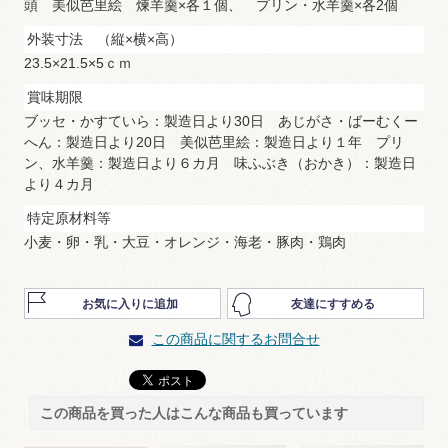
頭 美似芭里絵 煉羊羹×各１個、 プリン・水羊羹×各2個
外装寸法 （縦×横×高）
23.5×21.5×5ｃｍ
賞味期限
ブッセ・かすていら：製造日より30日 あじがさ・ばーむくー
へん：製造日より20日 美似芭里絵：製造日より１年 プリ
ン、水羊羹：製造日より６カ月 味ふぶき（おかき）：製造日
より４カ月
特定原材料等
小麦・卵・乳・大豆・オレンジ・海老・豚肉・鶏肉
お気に入りに追加
友達にすすめる
この商品に関するお問合せ
この商品を買った人はこんな商品も買っています