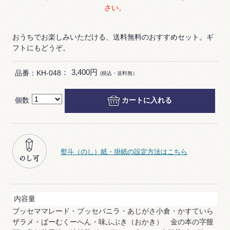
さい。
おうちでお楽しみいただける、送料無料のおすすめセット。ギ
フトにもどうぞ。
：
3,400円
品番：KH-048
(税込・送料無）
個数
カートに入れる
熨斗（のし）紙・掛紙の設定方法はこちら
内容量
ブッセママレード・ブッセバニラ・あじがさ小倉・かすていら
ザラメ・ばーむくーへん・味ふぶき（おかき） 金の本の字饅