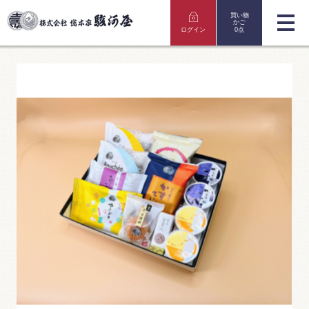
買い物
かご
ログイン
0点