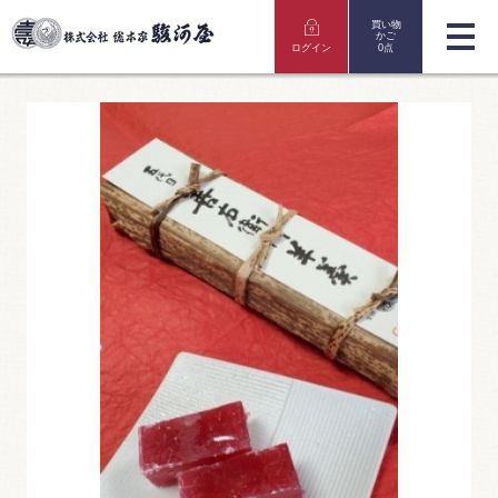
買い物
かご
ログイン
0点