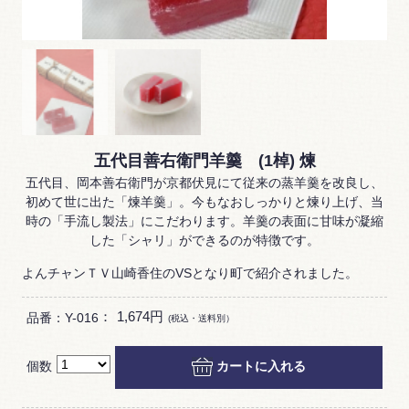
五代目善右衛門羊羹 (1棹) 煉
五代目、岡本善右衛門が京都伏見にて従来の蒸羊羹を改良し、
初めて世に出た「煉羊羹」。今もなおしっかりと煉り上げ、当
時の「手流し製法」にこだわります。羊羹の表面に甘味が凝縮
した「シャリ」ができるのが特徴です。
よんチャンＴＶ山崎香住のVSとなり町で紹介されました。
：
1,674円
品番：Y-016
(税込・送料別）
個数
カートに入れる