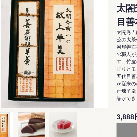
太閤
目善
太閤秀吉
公の大茶
河屋善右
の職人が
す。竹皮
香りとモ
五代目善
が従来の
た煉羊羹
晶ができ
3,88