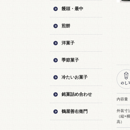
饅頭・最中
煎餅
洋菓子
季節菓子
冷たいお菓子
銘菓詰め合わせ
内容量
外装寸
鶴屋善右衛門
（縦×横
高）