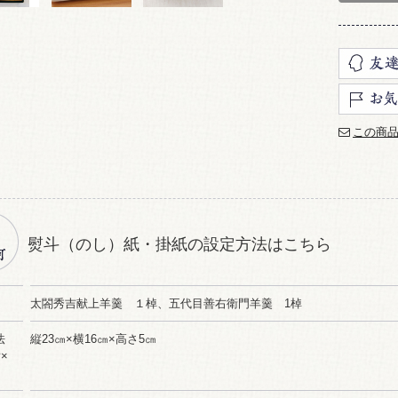
この商
熨斗（のし）紙・掛紙の設定方法はこちら
太閤秀吉献上羊羹 １棹、五代目善右衛門羊羹 1棹
法
縦23㎝×横16㎝×高さ5㎝
×