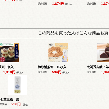
1,674円
1,6
販売価格
販売価格
(税込)
この商品を買った人はこんな商品も買
頭 6個入
和歌浦煎餅 16枚入
太閤秀吉献上羊
1,318円
594円
1,9
販売価格
販売価格
(税込)
(税込)
美似芭里絵 栗
238円
売価格
(税込)