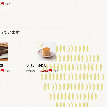
74円
(税込)
っています
羹
プリン 5個入
44円
1,080円
販売価格
(税込)
(税込)