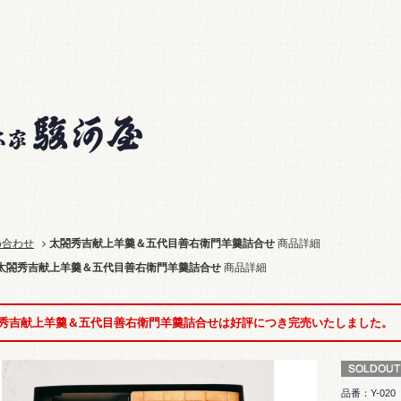
め合わせ
太閤秀吉献上羊羹＆五代目善右衛門羊羹詰合せ
商品詳細
太閤秀吉献上羊羹＆五代目善右衛門羊羹詰合せ
商品詳細
秀吉献上羊羹＆五代目善右衛門羊羹詰合せは好評につき完売いたしました。
品番：Y-020