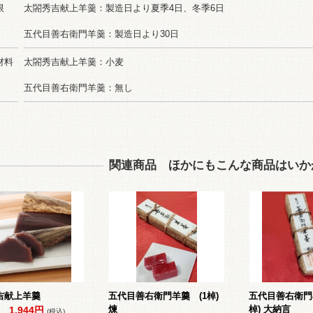
限
太閤秀吉献上羊羹：製造日より夏季4日、冬季6日
五代目善右衛門羊羹：製造日より30日
材料
太閤秀吉献上羊羹：小麦
五代目善右衛門羊羹：無し
関連商品 ほかにもこんな商品はいか
吉献上羊羹
五代目善右衛門羊羹 (1棹)
五代目善右衛門
煉
棹) 大納言
1,944円
(税込)