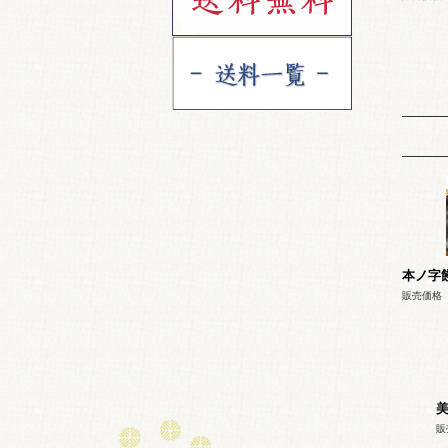
本ノ字饅
販売価格
販