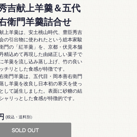
秀吉献上羊羹＆五代
右衛門羊羹詰合せ
献上羊羹は、安土桃山時代、豊臣秀吉
会の引出物に使われたという総本家駿
衛門の「紅羊羹」を、京都・伏見本舗
丹精込めて再現した由緒正しい菓子で
に羊羹を流し込み蒸し上げ、竹の良い
ッチリとした食感が特徴です。
右衛門羊羹は、五代目・岡本善右衛門
蒸し羊羹を改良し日本初の寒天を使っ
として誕生しました。表面に砂糖の結
シャリっとした食感が特徴的です。
8円
(税込・送料別）