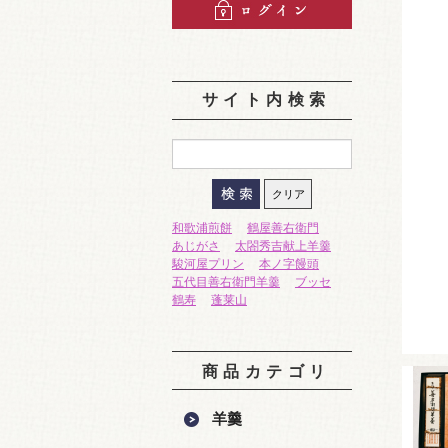
サイト内検索
和歌浦煎餅
鶴屋善右衛門
あじがさ
太閤秀吉献上羊羹
駿河屋プリン
本ノ字饅頭
五代目善右衛門羊羹
ブッセ
鶴寿
蓬莱山
商品カテゴリ
羊羹