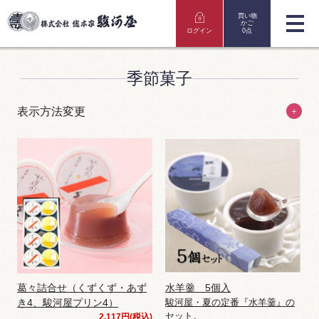
買い物
かご
ログイン
0点
季節菓子
表示方法変更
＋
葛々詰合せ（くずくず・あず
水羊羹 5個入
き4、駿河屋プリン4）
駿河屋・夏の定番『水羊羹』の
セット。
2,117円(税込)