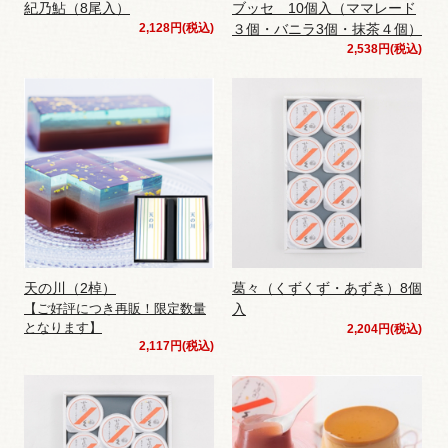
紀乃鮎（8尾入）
ブッセ 10個入（ママレード
2,128円(税込)
３個・バニラ3個・抹茶４個）
2,538円(税込)
天の川（2棹）
葛々（くずくず・あずき）8個
【ご好評につき再販！限定数量
入
となります】
2,204円(税込)
2,117円(税込)