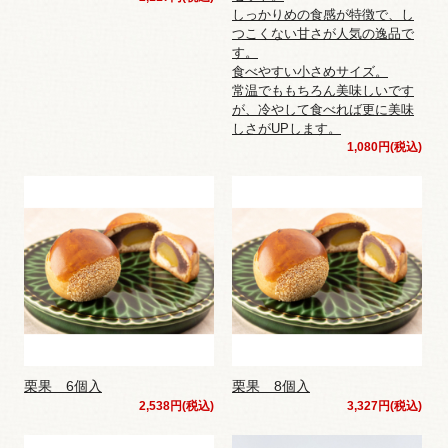
しっかりめの食感が特徴で、し
つこくない甘さが人気の逸品で
す。
食べやすい小さめサイズ。
常温でももちろん美味しいです
が、冷やして食べれば更に美味
しさがUPします。
1,080円(税込)
栗果 6個入
栗果 8個入
2,538円(税込)
3,327円(税込)