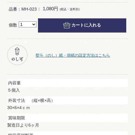
：
1,080円
品番：MH-023
(税込・送料別）
個数
カートに入れる
熨斗（のし）紙・掛紙の設定方法はこちら
内容量
５個入
外装寸法 （縦×横×高）
30×6×4ｃｍ
賞味期限
製造日より6ヶ月