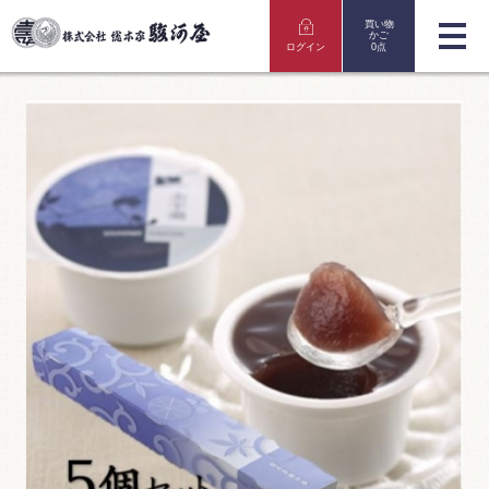
買い物
かご
ログイン
0点