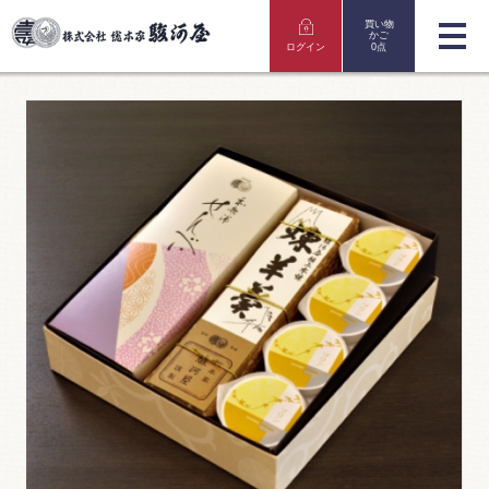
買い物
かご
ログイン
0点