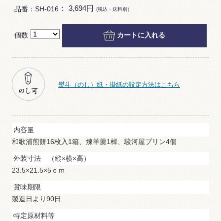
：
3,694円
品番：SH-016
(税込・送料別）
個数
カートに入れる
熨斗（のし）紙・掛紙の設定方法はこちら
内容量
和歌浦煎餅16枚入1箱、煉羊羹1棹、駿河屋プリン4個
外装寸法 （縦×横×高）
23.5×21.5×5ｃｍ
賞味期限
製造日より90日
特定原材料等