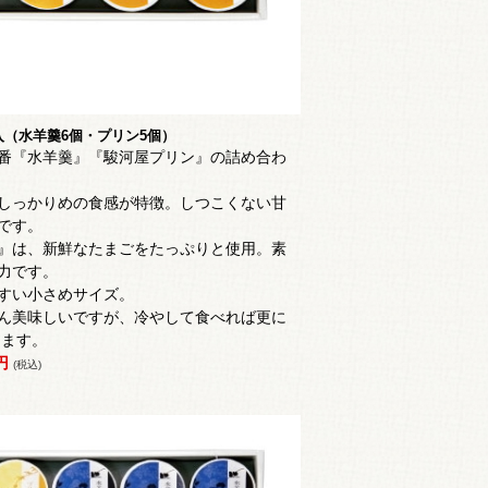
入（水羊羹6個・プリン5個）
番『水羊羹』『駿河屋プリン』の詰め合わ
しっかりめの食感が特徴。しつこくない甘
です。
』は、
新鮮なたまごをたっぷりと使用。素
力です。
すい小さめサイズ。
ん美味しいですが、冷やして食べれば更に
します。
0円
(税込)