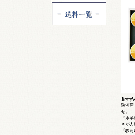
花すず
駿河屋
せ。
『水羊
さが人
『駿河