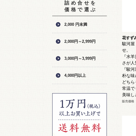
詰め合せを
価格で選ぶ
2,000 円未満
花すず
2,000円～2,999円
駿河屋
せ。
『水羊
3,000円～3,999円
さが人
『駿河
4,000円以上
朴な味
どちら
常温で
美味し
販売価格