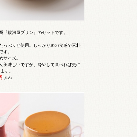
番『駿河屋プリン』のセットです。
たっぷりと使用。
しっかりめの食感で
素朴
です。
めサイズ。
ん美味しいですが、冷やして食べれば更に
します。
0円
(税込)