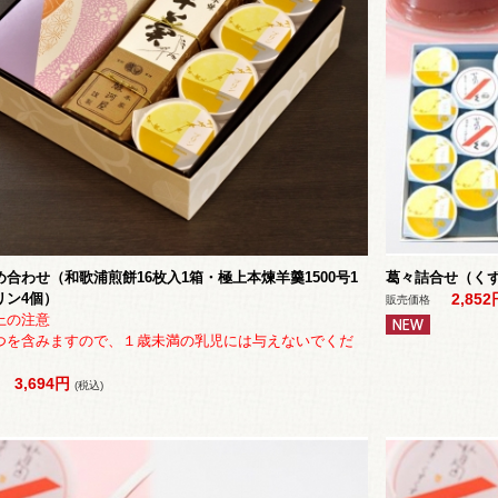
合わせ（和歌浦煎餅16枚入1箱・極上本煉羊羹1500号1
葛々詰合せ（くず
リン4個）
2,85
販売価格
上の注意
つを含みますので、１歳未満の乳児には与えないでくだ
3,694円
(税込)