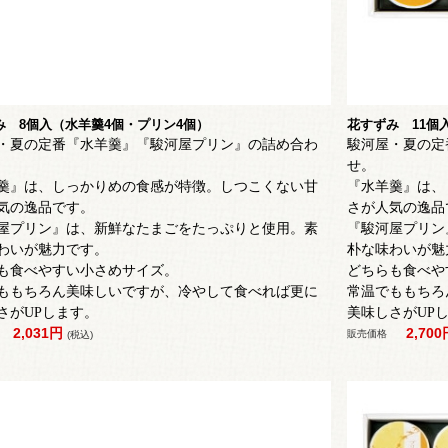
み 8個入（水羊羹4個・プリン4個）
花すずみ 11個
・夏の定番『水羊羹』『駿河屋プリン』の詰め合わ
駿河屋・夏の定
せ。
羹』は、しっかりめの食感が特徴。しつこくない甘
『水羊羹』は、
気の逸品です。
さが人気の逸品
屋プリン』は、
新鮮なたまごをたっぷりと使用。素
『駿河屋プリン
わいが魅力です。
朴な味わいが魅
も食べやすい小さめサイズ。
どちらも食べや
ももちろん美味しいですが、冷やして食べれば更に
常温でももちろ
さがUPします。
美味しさがUP
2,031円
2,70
販売価格
(税込)