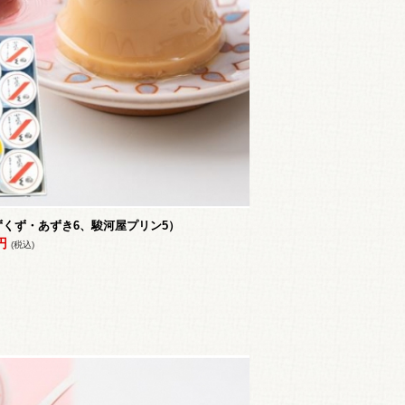
くず・あずき6、駿河屋プリン5）
2円
(税込)