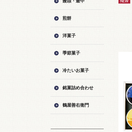
饅頭・最中
煎餅
洋菓子
季節菓子
冷たいお菓子
銘菓詰め合わせ
鶴屋善右衛門