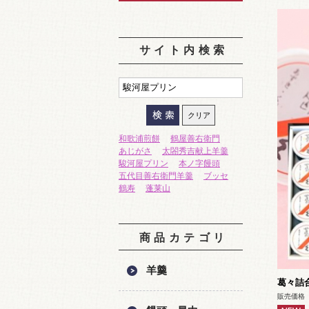
サイト内検索
和歌浦煎餅
鶴屋善右衛門
あじがさ
太閤秀吉献上羊羹
駿河屋プリン
本ノ字饅頭
五代目善右衛門羊羹
ブッセ
鶴寿
蓬莱山
商品カテゴリ
羊羹
葛々詰
販売価格