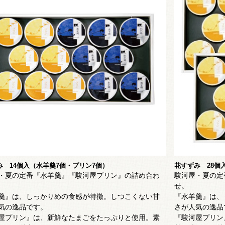
み 14個入（水羊羹7個・プリン7個）
花すずみ 28個
・夏の定番『水羊羹』『駿河屋プリン』の詰め合わ
駿河屋・夏の定
せ。
羹』は、しっかりめの食感が特徴。しつこくない甘
『水羊羹』は、
気の逸品です。
さが人気の逸品
屋プリン』は、
新鮮なたまごをたっぷりと使用。素
『駿河屋プリン