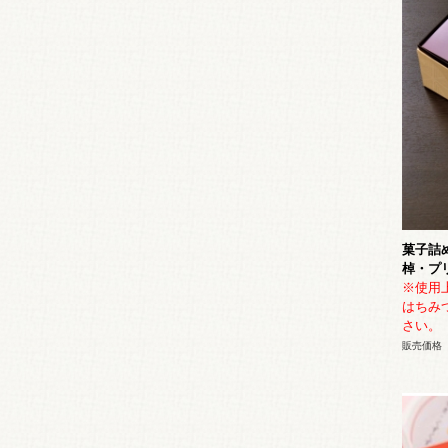
菓子詰め
棹・プ
※使用
はちみ
さい。
販売価格