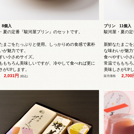
 8個入
プリン 11個入
・夏の定番『駿河屋プリン』のセットです。
駿河屋・夏の定
たまごをたっぷりと使用。
しっかりめの食感で
素朴
新鮮なたまごを
いが魅力です。
な味わいが魅力
すい小さめサイズ。
食べやすい小さ
ももちろん美味しいですが、冷やして食べれば更に
常温でももちろ
さがUPします。
美味しさがUP
2,031円
2,70
販売価格
(税込)