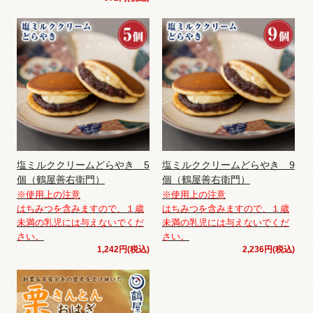
塩ミルククリームどらやき 5
塩ミルククリームどらやき 9
個（鶴屋善右衛門）
個（鶴屋善右衛門）
※使用上の注意
※使用上の注意
はちみつを含みますので、１歳
はちみつを含みますので、１歳
未満の乳児には与えないでくだ
未満の乳児には与えないでくだ
さい。
さい。
1,242円(税込)
2,236円(税込)