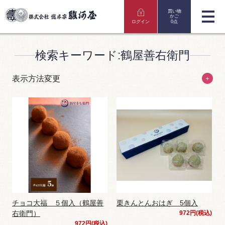
買い物
かご
ログイン
0点
検索キーワード:鶴屋善右衛門
表示方法変更
＋
チョコ大福 ５個入（鶴屋善
栗きんとんおはぎ 5個入
右衛門）
972円(税込)
972円(税込)